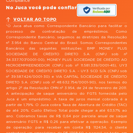
Compliance
No Juca você pode confiar
VOLTAR AO TOPO
*O Juca atua como Correspondente Bancário para facilitar o
processo de contratação de empréstimos. Como
Correspondente Bancário, seguimos as diretrizes da Resolução
nº 3.954 do Banco Central do Brasil. Somos Correspondentes
Bancários das seguintes instituições: BMP MONEY PLUS
SOCIEDADE DE CRÉDITO DIRETO S.A. (CNPJ sob nº
34.337.707/0001-00), MONEY PLUS SOCIEDADE DE CRÉDITO AO
MICROEMPREENDEDOR (CNPJ sob nº 11.581.339/0001-45), UY3
SOCIEDADE DE CRÉDITO DIRETO S.A. – UY3 SCD S/A (CNPJ sob
nº 39.587.424/0001-30) e VIA CAPITAL SOCIEDADE DE CRÉDITO
DIRETO S.A. (CNPJ sob nº 48.632.754/0001-90), nos termos do
artigo 2º da Resolução CMN nº 3.954, de 24 de fevereiro de 2011.
A antecipação de saque aniversário do FGTS fornecida pelo
Juca é um empréstimo. A taxa de juros mensal cobrada é a
partir de 1,79%. O Juca cobra Taxa de Abertura de Crédito (TAC)
de até 20%. Custo Efetivo Total pode chegar a até 63,57% ao
ano. Cobramos taxas de R$ 0,64 por parcela anual de saque
aniversário FGTS e R$ 0,26 para efetivar a operação. Exemplo
de operação: para receber em conta R$ 1124,54, o cliente
contratará um empréstimo de R$ 1368,60 e pagará ao todo, em