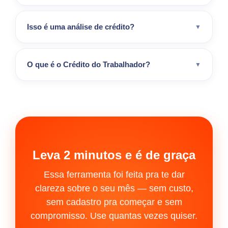
Isso é uma análise de crédito?
▼
O que é o Crédito do Trabalhador?
▼
Leva 2 minutos e é de graça
Essa ferramenta foi feita pra te dar
clareza sobre o seu mês — sem custo,
sem cadastro pra começar e sem
compromisso. Use quantas vezes quiser.