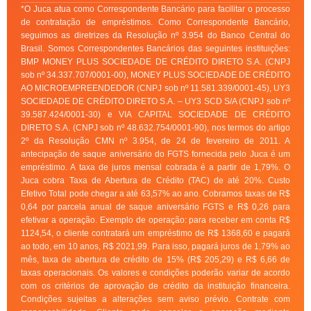
*O Juca atua como Correspondente Bancário para facilitar o processo
de contratação de empréstimos. Como Correspondente Bancário,
seguimos as diretrizes da Resolução nº 3.954 do Banco Central do
Brasil. Somos Correspondentes Bancários das seguintes instituições:
BMP MONEY PLUS SOCIEDADE DE CRÉDITO DIRETO S.A. (CNPJ
sob nº 34.337.707/0001-00), MONEY PLUS SOCIEDADE DE CRÉDITO
AO MICROEMPREENDEDOR (CNPJ sob nº 11.581.339/0001-45), UY3
SOCIEDADE DE CRÉDITO DIRETO S.A. – UY3 SCD S/A (CNPJ sob nº
39.587.424/0001-30) e VIA CAPITAL SOCIEDADE DE CRÉDITO
DIRETO S.A. (CNPJ sob nº 48.632.754/0001-90), nos termos do artigo
2º da Resolução CMN nº 3.954, de 24 de fevereiro de 2011. A
antecipação de saque aniversário do FGTS fornecida pelo Juca é um
empréstimo. A taxa de juros mensal cobrada é a partir de 1,79%. O
Juca cobra Taxa de Abertura de Crédito (TAC) de até 20%. Custo
Efetivo Total pode chegar a até 63,57% ao ano. Cobramos taxas de R$
0,64 por parcela anual de saque aniversário FGTS e R$ 0,26 para
efetivar a operação. Exemplo de operação: para receber em conta R$
1124,54, o cliente contratará um empréstimo de R$ 1368,60 e pagará
ao todo, em 10 anos, R$ 2021,99. Para isso, pagará juros de 1,79% ao
mês, taxa de abertura de crédito de 15% (R$ 205,29) e R$ 6,66 de
taxas operacionais. Os valores e condições poderão variar de acordo
com os critérios de aprovação de crédito da instituição financeira.
Condições sujeitas a alterações sem aviso prévio. Contrate com