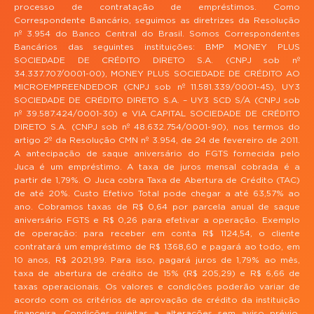
processo de contratação de empréstimos. Como
Correspondente Bancário, seguimos as diretrizes da Resolução
nº 3.954 do Banco Central do Brasil. Somos Correspondentes
Bancários das seguintes instituições: BMP MONEY PLUS
SOCIEDADE DE CRÉDITO DIRETO S.A. (CNPJ sob nº
34.337.707/0001-00), MONEY PLUS SOCIEDADE DE CRÉDITO AO
MICROEMPREENDEDOR (CNPJ sob nº 11.581.339/0001-45), UY3
SOCIEDADE DE CRÉDITO DIRETO S.A. – UY3 SCD S/A (CNPJ sob
nº 39.587.424/0001-30) e VIA CAPITAL SOCIEDADE DE CRÉDITO
DIRETO S.A. (CNPJ sob nº 48.632.754/0001-90), nos termos do
artigo 2º da Resolução CMN nº 3.954, de 24 de fevereiro de 2011.
A antecipação de saque aniversário do FGTS fornecida pelo
Juca é um empréstimo. A taxa de juros mensal cobrada é a
partir de 1,79%. O Juca cobra Taxa de Abertura de Crédito (TAC)
de até 20%. Custo Efetivo Total pode chegar a até 63,57% ao
ano. Cobramos taxas de R$ 0,64 por parcela anual de saque
aniversário FGTS e R$ 0,26 para efetivar a operação. Exemplo
de operação: para receber em conta R$ 1124,54, o cliente
contratará um empréstimo de R$ 1368,60 e pagará ao todo, em
10 anos, R$ 2021,99. Para isso, pagará juros de 1,79% ao mês,
taxa de abertura de crédito de 15% (R$ 205,29) e R$ 6,66 de
taxas operacionais. Os valores e condições poderão variar de
acordo com os critérios de aprovação de crédito da instituição
financeira. Condições sujeitas a alterações sem aviso prévio.