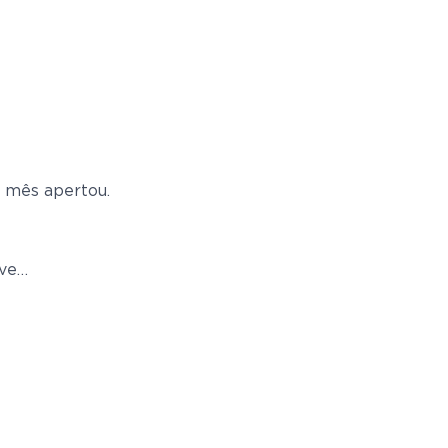
o mês apertou.
rve…