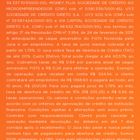
34.337.707/0001-00), MONEY PLUS SOCIEDADE DE CRÉDITO AO
MICROEMPREENDEDOR (CNPJ sob nº 11.581.339/0001-45), UY3
SOCIEDADE DE CRÉDITO DIRETO S.A. – UY3 SCD S/A (CNPJ sob
nº 39.587.424/0001-30) e VIA CAPITAL SOCIEDADE DE CRÉDITO
DIRETO S.A. (CNPJ sob nº 48.632.754/0001-90), nos termos do
artigo 2º da Resolução CMN nº 3.954, de 24 de fevereiro de 2011.
A antecipação de saque aniversário do FGTS fornecida pelo
Juca é um empréstimo. A taxa de juros mensal cobrada é a
partir de 1,79%. O Juca cobra Taxa de Abertura de Crédito (TAC)
de até 20%. Custo Efetivo Total pode chegar a até 63,57% ao
ano. Cobramos taxas de R$ 0,64 por parcela anual de saque
aniversário FGTS e R$ 0,26 para efetivar a operação. Exemplo
de operação: para receber em conta R$ 1124,54, o cliente
contratará um empréstimo de R$ 1368,60 e pagará ao todo, em
10 anos, R$ 2021,99. Para isso, pagará juros de 1,79% ao mês,
taxa de abertura de crédito de 15% (R$ 205,29) e R$ 6,66 de
taxas operacionais. Os valores e condições poderão variar de
acordo com os critérios de aprovação de crédito da instituição
financeira. Condições sujeitas a alterações sem aviso prévio.
Contrate com responsabilidade. Cliente pode cancelar a
operação mediante devolução do dinheiro em até 7 dias
corridos após o recebimento. O Juca não pede e nunca pedirá
nenhum tipo de pagamento para abertura de crédito. Somos
100% aderentes à LGPD, para mais informações acesse abaixo a