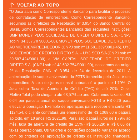
VOLTAR AO TOPO
*O Juca atua como Correspondente Bancário para facilitar o processo
de contratação de empréstimos. Como Correspondente Bancário,
seguimos as diretrizes da Resolução nº 3.954 do Banco Central do
Brasil. Somos Correspondentes Bancários das seguintes instituições:
BMP MONEY PLUS SOCIEDADE DE CRÉDITO DIRETO S.A. (CNPJ
sob nº 34.337.707/0001-00), MONEY PLUS SOCIEDADE DE CRÉDITO
AO MICROEMPREENDEDOR (CNPJ sob nº 11.581.339/0001-45), UY3
SOCIEDADE DE CRÉDITO DIRETO S.A. – UY3 SCD S/A (CNPJ sob nº
39.587.424/0001-30) e VIA CAPITAL SOCIEDADE DE CRÉDITO
DIRETO S.A. (CNPJ sob nº 48.632.754/0001-90), nos termos do artigo
2º da Resolução CMN nº 3.954, de 24 de fevereiro de 2011. A
antecipação de saque aniversário do FGTS fornecida pelo Juca é um
empréstimo. A taxa de juros mensal cobrada é a partir de 1,79%. O
Juca cobra Taxa de Abertura de Crédito (TAC) de até 20%. Custo
Efetivo Total pode chegar a até 63,57% ao ano. Cobramos taxas de R$
0,64 por parcela anual de saque aniversário FGTS e R$ 0,26 para
efetivar a operação. Exemplo de operação: para receber em conta R$
1124,54, o cliente contratará um empréstimo de R$ 1368,60 e pagará
ao todo, em 10 anos, R$ 2021,99. Para isso, pagará juros de 1,79% ao
mês, taxa de abertura de crédito de 15% (R$ 205,29) e R$ 6,66 de
taxas operacionais. Os valores e condições poderão variar de acordo
com os critérios de aprovação de crédito da instituição financeira.