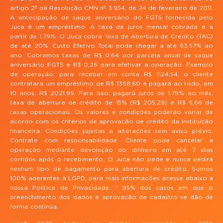
artigo 2º da Resolução CMN nº 3.954, de 24 de fevereiro de 2011.
A antecipação de saque aniversário do FGTS fornecida pelo
Juca é um empréstimo. A taxa de juros mensal cobrada é a
partir de 1,79%. O Juca cobra Taxa de Abertura de Crédito (TAC)
de até 20%. Custo Efetivo Total pode chegar a até 63,57% ao
ano. Cobramos taxas de R$ 0,64 por parcela anual de saque
aniversário FGTS e R$ 0,26 para efetivar a operação. Exemplo
de operação: para receber em conta R$ 1124,54, o cliente
contratará um empréstimo de R$ 1368,60 e pagará ao todo, em
10 anos, R$ 2021,99. Para isso, pagará juros de 1,79% ao mês,
taxa de abertura de crédito de 15% (R$ 205,29) e R$ 6,66 de
taxas operacionais. Os valores e condições poderão variar de
acordo com os critérios de aprovação de crédito da instituição
financeira. Condições sujeitas a alterações sem aviso prévio.
Contrate com responsabilidade. Cliente pode cancelar a
operação mediante devolução do dinheiro em até 7 dias
corridos após o recebimento. O Juca não pede e nunca pedirá
nenhum tipo de pagamento para abertura de crédito. Somos
100% aderentes à LGPD, para mais informações acesse abaixo a
nossa Política de Privacidade. * 95% dos casos em que o
preenchimento dos dados e aprovação de cadastro se dão de
forma contínua.