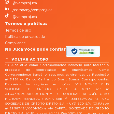
@vemprojuca
/company/vemprojuca
@vemprojuca
Termos e políticas
Termos de uso
Política de privacidade
Compliance
No Juca você pode confiar
VOLTAR AO TOPO
*O Juca atua como Correspondente Bancário para facilitar o
processo de contratação de empréstimos. Como
Correspondente Bancário, seguimos as diretrizes da Resolução
nº 3.954 do Banco Central do Brasil. Somos Correspondentes
Bancários das seguintes instituições: BMP MONEY PLUS
SOCIEDADE DE CRÉDITO DIRETO S.A. (CNPJ sob nº
34.337.707/0001-00), MONEY PLUS SOCIEDADE DE CRÉDITO AO
MICROEMPREENDEDOR (CNPJ sob nº 11.581.339/0001-45), UY3
SOCIEDADE DE CRÉDITO DIRETO S.A. – UY3 SCD S/A (CNPJ sob
nº 39.587.424/0001-30) e VIA CAPITAL SOCIEDADE DE CRÉDITO
DIRETO S.A. (CNPJ sob nº 48.632.754/0001-90), nos termos do