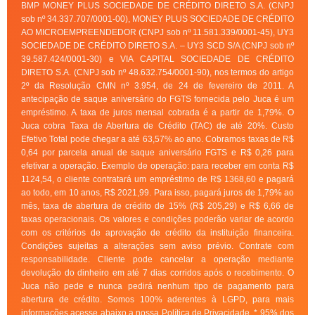
BMP MONEY PLUS SOCIEDADE DE CRÉDITO DIRETO S.A. (CNPJ
sob nº 34.337.707/0001-00), MONEY PLUS SOCIEDADE DE CRÉDITO
AO MICROEMPREENDEDOR (CNPJ sob nº 11.581.339/0001-45), UY3
SOCIEDADE DE CRÉDITO DIRETO S.A. – UY3 SCD S/A (CNPJ sob nº
39.587.424/0001-30) e VIA CAPITAL SOCIEDADE DE CRÉDITO
DIRETO S.A. (CNPJ sob nº 48.632.754/0001-90), nos termos do artigo
2º da Resolução CMN nº 3.954, de 24 de fevereiro de 2011. A
antecipação de saque aniversário do FGTS fornecida pelo Juca é um
empréstimo. A taxa de juros mensal cobrada é a partir de 1,79%. O
Juca cobra Taxa de Abertura de Crédito (TAC) de até 20%. Custo
Efetivo Total pode chegar a até 63,57% ao ano. Cobramos taxas de R$
0,64 por parcela anual de saque aniversário FGTS e R$ 0,26 para
efetivar a operação. Exemplo de operação: para receber em conta R$
1124,54, o cliente contratará um empréstimo de R$ 1368,60 e pagará
ao todo, em 10 anos, R$ 2021,99. Para isso, pagará juros de 1,79% ao
mês, taxa de abertura de crédito de 15% (R$ 205,29) e R$ 6,66 de
taxas operacionais. Os valores e condições poderão variar de acordo
com os critérios de aprovação de crédito da instituição financeira.
Condições sujeitas a alterações sem aviso prévio. Contrate com
responsabilidade. Cliente pode cancelar a operação mediante
devolução do dinheiro em até 7 dias corridos após o recebimento. O
Juca não pede e nunca pedirá nenhum tipo de pagamento para
abertura de crédito. Somos 100% aderentes à LGPD, para mais
informações acesse abaixo a nossa Política de Privacidade. * 95% dos