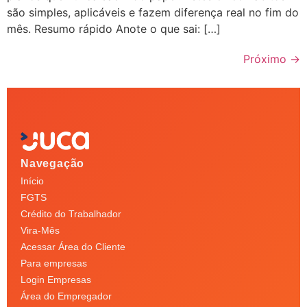
são simples, aplicáveis e fazem diferença real no fim do
mês. Resumo rápido Anote o que sai: […]
Próximo
→
Navegação
Início
FGTS
Crédito do Trabalhador
Vira-Mês
Acessar Área do Cliente
Para empresas
Login Empresas
Área do Empregador