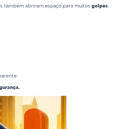
– mas também abriram espaço para muitos
golpes
parente:
egurança.