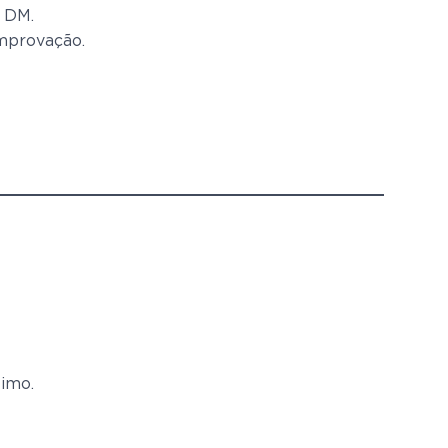
r DM.
mprovação.
timo.