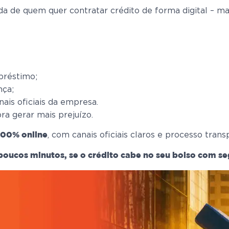
vida de quem quer contratar crédito de forma digital 
préstimo;
nça;
ais oficiais da empresa.
ra gerar mais prejuízo.
, com canais oficiais claros e processo trans
 100% online
poucos minutos, se o crédito cabe no seu bolso com s