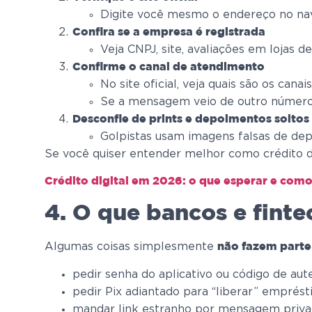
Digite você mesmo o endereço no nav
Confira se a empresa é registrada
Veja CNPJ, site, avaliações em lojas 
Confirme o canal de atendimento
No site oficial, veja quais são os can
Se a mensagem veio de outro número,
Desconfie de prints e depoimentos soltos
Golpistas usam imagens falsas de depó
Se você quiser entender melhor como crédito di
Crédito digital em 2026: o que esperar e como
4. O que bancos e fint
Algumas coisas simplesmente
não fazem parte
pedir senha do aplicativo ou código de aut
pedir Pix adiantado para “liberar” emprést
mandar link estranho por mensagem priva