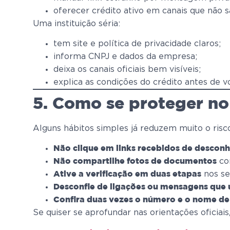
oferecer crédito ativo em canais que não s
Uma instituição séria:
tem site e política de privacidade claros;
informa CNPJ e dados da empresa;
deixa os canais oficiais bem visíveis;
explica as condições do crédito antes de vo
5. Como se proteger no 
Alguns hábitos simples já reduzem muito o risc
Não clique em links recebidos de descon
co
Não compartilhe fotos de documentos
nos se
Ative a verificação em duas etapas
Desconfie de ligações ou mensagens que
Confira duas vezes o número e o nome de
Se quiser se aprofundar nas orientações oficia