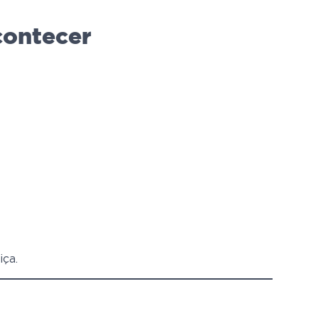
contecer
iça.