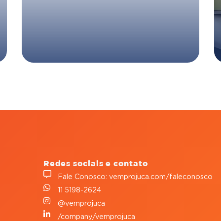
Redes sociais e contato
Fale Conosco: vemprojuca.com/faleconosco
11 5198-2624
@vemprojuca
/company/vemprojuca