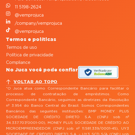
11 5198-2624
@vemprojuca
/company/vemprojuca
@vemprojuca
Termos e políticas
Termos de uso
Política de privacidade
Compliance
No Juca você pode confiar
VOLTAR AO TOPO
*O Juca atua como Correspondente Bancário para facilitar o
processo de contratação de empréstimos. Como
Correspondente Bancário, seguimos as diretrizes da Resolução
nº 3.954 do Banco Central do Brasil. Somos Correspondentes
Bancários das seguintes instituições: BMP MONEY PLUS
SOCIEDADE DE CRÉDITO DIRETO S.A. (CNPJ sob nº
34.337.707/0001-00), MONEY PLUS SOCIEDADE DE CRÉDITO AO
MICROEMPREENDEDOR (CNPJ sob nº 11.581.339/0001-45), UY3
SOCIEDADE DE CRÉDITO DIRETO S.A. – UY3 SCD S/A (CNPJ sob