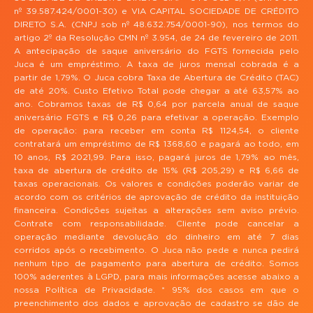
nº 39.587.424/0001-30) e VIA CAPITAL SOCIEDADE DE CRÉDITO
DIRETO S.A. (CNPJ sob nº 48.632.754/0001-90), nos termos do
artigo 2º da Resolução CMN nº 3.954, de 24 de fevereiro de 2011.
A antecipação de saque aniversário do FGTS fornecida pelo
Juca é um empréstimo. A taxa de juros mensal cobrada é a
partir de 1,79%. O Juca cobra Taxa de Abertura de Crédito (TAC)
de até 20%. Custo Efetivo Total pode chegar a até 63,57% ao
ano. Cobramos taxas de R$ 0,64 por parcela anual de saque
aniversário FGTS e R$ 0,26 para efetivar a operação. Exemplo
de operação: para receber em conta R$ 1124,54, o cliente
contratará um empréstimo de R$ 1368,60 e pagará ao todo, em
10 anos, R$ 2021,99. Para isso, pagará juros de 1,79% ao mês,
taxa de abertura de crédito de 15% (R$ 205,29) e R$ 6,66 de
taxas operacionais. Os valores e condições poderão variar de
acordo com os critérios de aprovação de crédito da instituição
financeira. Condições sujeitas a alterações sem aviso prévio.
Contrate com responsabilidade. Cliente pode cancelar a
operação mediante devolução do dinheiro em até 7 dias
corridos após o recebimento. O Juca não pede e nunca pedirá
nenhum tipo de pagamento para abertura de crédito. Somos
100% aderentes à LGPD, para mais informações acesse abaixo a
nossa Política de Privacidade. * 95% dos casos em que o
preenchimento dos dados e aprovação de cadastro se dão de