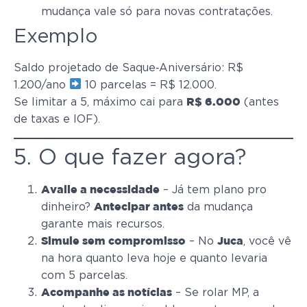
mudança vale só para novas contratações.
Exemplo
Saldo projetado de Saque‑Aniversário: R$
1.200/ano
10 parcelas = R$ 12.000.
Se limitar a 5, máximo cai para
(antes
R$ 6.000
de taxas e IOF).
5. O que fazer agora?
– Já tem plano pro
Avalie a necessidade
dinheiro?
da mudança
Antecipar antes
garante mais recursos.
– No
, você vê
Simule sem compromisso
Juca
na hora quanto leva hoje e quanto levaria
com 5 parcelas.
– Se rolar MP, a
Acompanhe as notícias