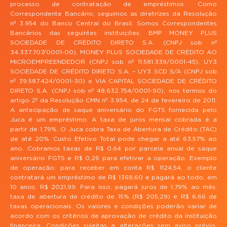
processo de contratação de empréstimos. Como
Correspondente Bancário, seguimos as diretrizes da Resolução
nº 3.954 do Banco Central do Brasil. Somos Correspondentes
Bancários das seguintes instituições: BMP MONEY PLUS
SOCIEDADE DE CRÉDITO DIRETO S.A. (CNPJ sob nº
34.337.707/0001-00), MONEY PLUS SOCIEDADE DE CRÉDITO AO
MICROEMPREENDEDOR (CNPJ sob nº 11.581.339/0001-45), UY3
SOCIEDADE DE CRÉDITO DIRETO S.A. – UY3 SCD S/A (CNPJ sob
nº 39.587.424/0001-30) e VIA CAPITAL SOCIEDADE DE CRÉDITO
DIRETO S.A. (CNPJ sob nº 48.632.754/0001-90), nos termos do
artigo 2º da Resolução CMN nº 3.954, de 24 de fevereiro de 2011.
A antecipação de saque aniversário do FGTS fornecida pelo
Juca é um empréstimo. A taxa de juros mensal cobrada é a
partir de 1,79%. O Juca cobra Taxa de Abertura de Crédito (TAC)
de até 20%. Custo Efetivo Total pode chegar a até 63,57% ao
ano. Cobramos taxas de R$ 0,64 por parcela anual de saque
aniversário FGTS e R$ 0,26 para efetivar a operação. Exemplo
de operação: para receber em conta R$ 1124,54, o cliente
contratará um empréstimo de R$ 1368,60 e pagará ao todo, em
10 anos, R$ 2021,99. Para isso, pagará juros de 1,79% ao mês,
taxa de abertura de crédito de 15% (R$ 205,29) e R$ 6,66 de
taxas operacionais. Os valores e condições poderão variar de
acordo com os critérios de aprovação de crédito da instituição
financeira. Condições sujeitas a alterações sem aviso prévio.