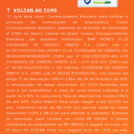
VOLTAR AO TOPO
*O Juca atua como Correspondente Bancário para facilitar o
processo de contratação de empréstimos. Como
Correspondente Bancário, seguimos as diretrizes da Resolução
nº 3.954 do Banco Central do Brasil. Somos Correspondentes
Bancários das seguintes instituições: BMP MONEY PLUS
SOCIEDADE DE CRÉDITO DIRETO S.A. (CNPJ sob nº
34.337.707/0001-00), MONEY PLUS SOCIEDADE DE CRÉDITO AO
MICROEMPREENDEDOR (CNPJ sob nº 11.581.339/0001-45), UY3
SOCIEDADE DE CRÉDITO DIRETO S.A. – UY3 SCD S/A (CNPJ sob
nº 39.587.424/0001-30) e VIA CAPITAL SOCIEDADE DE CRÉDITO
DIRETO S.A. (CNPJ sob nº 48.632.754/0001-90), nos termos do
artigo 2º da Resolução CMN nº 3.954, de 24 de fevereiro de 2011.
A antecipação de saque aniversário do FGTS fornecida pelo
Juca é um empréstimo. A taxa de juros mensal cobrada é a
partir de 1,79%. O Juca cobra Taxa de Abertura de Crédito (TAC)
de até 20%. Custo Efetivo Total pode chegar a até 63,57% ao
ano. Cobramos taxas de R$ 0,64 por parcela anual de saque
aniversário FGTS e R$ 0,26 para efetivar a operação. Exemplo
de operação: para receber em conta R$ 1124,54, o cliente
contratará um empréstimo de R$ 1368,60 e pagará ao todo, em
10 anos, R$ 2021,99. Para isso, pagará juros de 1,79% ao mês,