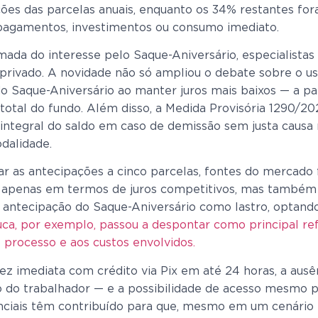
ções das parcelas anuais, enquanto os 34% restantes f
a pagamentos, investimentos ou consumo imediato.
omada do interesse pelo Saque-Aniversário, especialist
 privado. A novidade não só ampliou o debate sobre o u
aque-Aniversário ao manter juros mais baixos — a part
otal do fundo. Além disso, a Medida Provisória 1290/20
 integral do saldo em caso de demissão sem justa causa
odalidade.
r as antecipações a cinco parcelas, fontes do mercado 
apenas em termos de juros competitivos, mas também e
 antecipação do Saque-Aniversário como lastro, optando
uca, por exemplo, passou a despontar como principal re
o processo e aos custos envolvidos.
dez imediata com crédito via Pix em até 24 horas, a ausê
 do trabalhador — e a possibilidade de acesso mesmo p
enciais têm contribuído para que, mesmo em um cenário