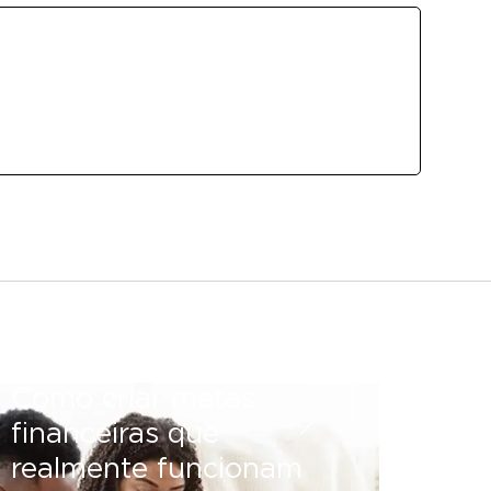
Como criar metas
financeiras que
realmente funcionam