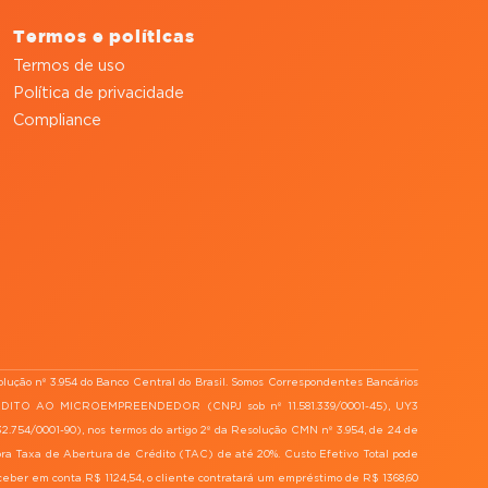
Termos e políticas
Termos de uso
Política de privacidade
Compliance
lução nº 3.954 do Banco Central do Brasil. Somos Correspondentes Bancários
ÉDITO AO MICROEMPREENDEDOR (CNPJ sob nº 11.581.339/0001-45), UY3
/0001-90), nos termos do artigo 2º da Resolução CMN nº 3.954, de 24 de
bra Taxa de Abertura de Crédito (TAC) de até 20%. Custo Efetivo Total pode
ceber em conta R$ 1124,54, o cliente contratará um empréstimo de R$ 1368,60