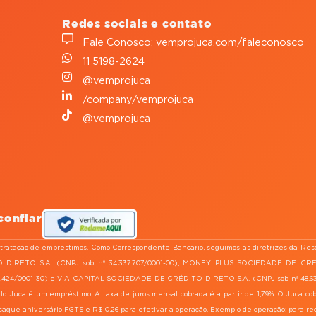
Redes sociais e contato
Fale Conosco: vemprojuca.com/faleconosco
11 5198-2624
@vemprojuca
/company/vemprojuca
@vemprojuca
confiar
ntratação de empréstimos. Como Correspondente Bancário, seguimos as diretrizes da Reso
 DIRETO S.A. (CNPJ sob nº 34.337.707/0001-00), MONEY PLUS SOCIEDADE DE CR
4/0001-30) e VIA CAPITAL SOCIEDADE DE CRÉDITO DIRETO S.A. (CNPJ sob nº 48.632.754
elo Juca é um empréstimo. A taxa de juros mensal cobrada é a partir de 1,79%. O Juca co
 saque aniversário FGTS e R$ 0,26 para efetivar a operação. Exemplo de operação: para re