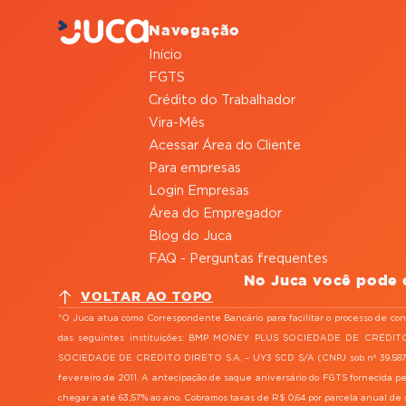
Navegação
Início
FGTS
Crédito do Trabalhador
Vira-Mês
Acessar Área do Cliente
Para empresas
Login Empresas
Área do Empregador
Blog do Juca
FAQ - Perguntas frequentes
No Juca você pode 
VOLTAR AO TOPO
*O Juca atua como Correspondente Bancário para facilitar o processo de co
das seguintes instituições: BMP MONEY PLUS SOCIEDADE DE CRÉDITO
SOCIEDADE DE CRÉDITO DIRETO S.A. – UY3 SCD S/A (CNPJ sob nº 39.587.42
fevereiro de 2011. A antecipação de saque aniversário do FGTS fornecida p
chegar a até 63,57% ao ano. Cobramos taxas de R$ 0,64 por parcela anual de