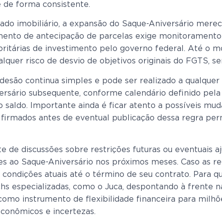
 de forma consistente.
ado imobiliário, a expansão do Saque-Aniversário mer
mento de antecipação de parcelas exige monitoramento 
oritárias de investimento pelo governo federal. Até o 
ualquer risco de desvio de objetivos originais do FGTS, 
adesão continua simples e pode ser realizado a qualque
ersário subsequente, conforme calendário definido pela
 saldo. Importante ainda é ficar atento a possíveis muda
á firmados antes de eventual publicação dessa regra per
 de discussões sobre restrições futuras ou eventuais a
ões ao Saque-Aniversário nos próximos meses. Caso as re
as condições atuais até o término de seu contrato. Par
hs especializadas, como o Juca, despontando à frente na
omo instrumento de flexibilidade financeira para milhõe
conômicos e incertezas.