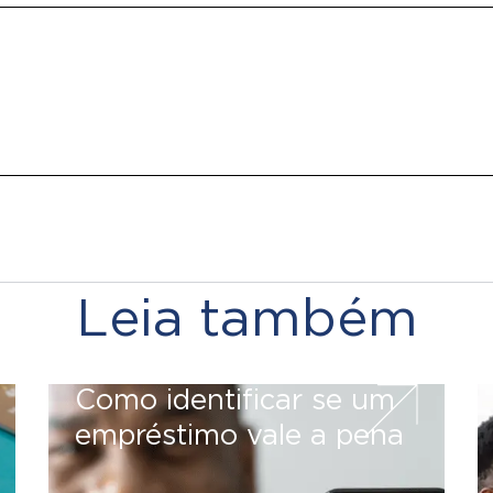
Leia também
Como identificar se um
empréstimo vale a pena