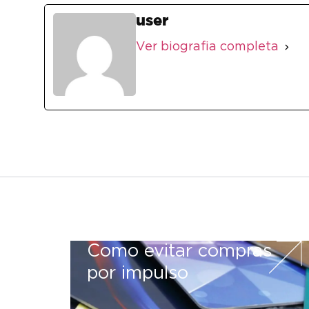
user
Ver biografia completa
Como evitar compras
por impulso