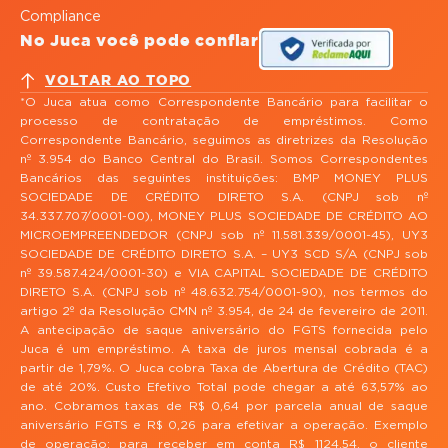
Compliance
No Juca você pode confiar
VOLTAR AO TOPO
*O Juca atua como Correspondente Bancário para facilitar o
processo de contratação de empréstimos. Como
Correspondente Bancário, seguimos as diretrizes da Resolução
nº 3.954 do Banco Central do Brasil. Somos Correspondentes
Bancários das seguintes instituições: BMP MONEY PLUS
SOCIEDADE DE CRÉDITO DIRETO S.A. (CNPJ sob nº
34.337.707/0001-00), MONEY PLUS SOCIEDADE DE CRÉDITO AO
MICROEMPREENDEDOR (CNPJ sob nº 11.581.339/0001-45), UY3
SOCIEDADE DE CRÉDITO DIRETO S.A. – UY3 SCD S/A (CNPJ sob
nº 39.587.424/0001-30) e VIA CAPITAL SOCIEDADE DE CRÉDITO
DIRETO S.A. (CNPJ sob nº 48.632.754/0001-90), nos termos do
artigo 2º da Resolução CMN nº 3.954, de 24 de fevereiro de 2011.
A antecipação de saque aniversário do FGTS fornecida pelo
Juca é um empréstimo. A taxa de juros mensal cobrada é a
partir de 1,79%. O Juca cobra Taxa de Abertura de Crédito (TAC)
de até 20%. Custo Efetivo Total pode chegar a até 63,57% ao
ano. Cobramos taxas de R$ 0,64 por parcela anual de saque
aniversário FGTS e R$ 0,26 para efetivar a operação. Exemplo
de operação: para receber em conta R$ 1124,54, o cliente