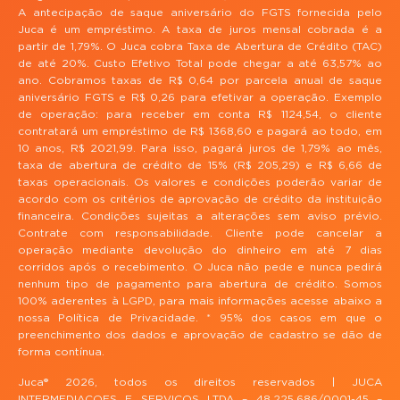
A antecipação de saque aniversário do FGTS fornecida pelo
Juca é um empréstimo. A taxa de juros mensal cobrada é a
partir de 1,79%. O Juca cobra Taxa de Abertura de Crédito (TAC)
de até 20%. Custo Efetivo Total pode chegar a até 63,57% ao
ano. Cobramos taxas de R$ 0,64 por parcela anual de saque
aniversário FGTS e R$ 0,26 para efetivar a operação. Exemplo
de operação: para receber em conta R$ 1124,54, o cliente
contratará um empréstimo de R$ 1368,60 e pagará ao todo, em
10 anos, R$ 2021,99. Para isso, pagará juros de 1,79% ao mês,
taxa de abertura de crédito de 15% (R$ 205,29) e R$ 6,66 de
taxas operacionais. Os valores e condições poderão variar de
acordo com os critérios de aprovação de crédito da instituição
financeira. Condições sujeitas a alterações sem aviso prévio.
Contrate com responsabilidade. Cliente pode cancelar a
operação mediante devolução do dinheiro em até 7 dias
corridos após o recebimento. O Juca não pede e nunca pedirá
nenhum tipo de pagamento para abertura de crédito. Somos
100% aderentes à LGPD, para mais informações acesse abaixo a
nossa Política de Privacidade. * 95% dos casos em que o
preenchimento dos dados e aprovação de cadastro se dão de
forma contínua.
Juca® 2026, todos os direitos reservados | JUCA
INTERMEDIACOES E SERVICOS LTDA – 48.225.686/0001-45 –