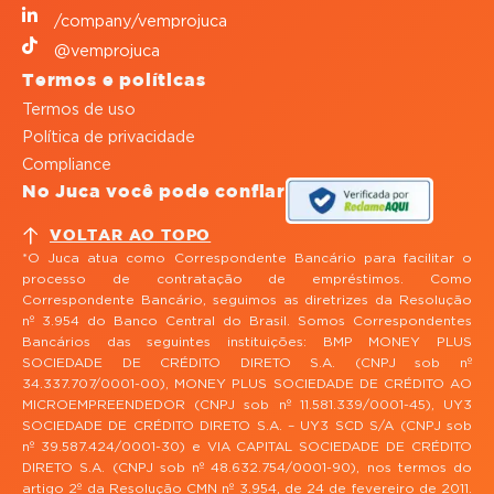
/company/vemprojuca
@vemprojuca
Termos e políticas
Termos de uso
Política de privacidade
Compliance
No Juca você pode confiar
VOLTAR AO TOPO
*O Juca atua como Correspondente Bancário para facilitar o
processo de contratação de empréstimos. Como
Correspondente Bancário, seguimos as diretrizes da Resolução
nº 3.954 do Banco Central do Brasil. Somos Correspondentes
Bancários das seguintes instituições: BMP MONEY PLUS
SOCIEDADE DE CRÉDITO DIRETO S.A. (CNPJ sob nº
34.337.707/0001-00), MONEY PLUS SOCIEDADE DE CRÉDITO AO
MICROEMPREENDEDOR (CNPJ sob nº 11.581.339/0001-45), UY3
SOCIEDADE DE CRÉDITO DIRETO S.A. – UY3 SCD S/A (CNPJ sob
nº 39.587.424/0001-30) e VIA CAPITAL SOCIEDADE DE CRÉDITO
DIRETO S.A. (CNPJ sob nº 48.632.754/0001-90), nos termos do
artigo 2º da Resolução CMN nº 3.954, de 24 de fevereiro de 2011.