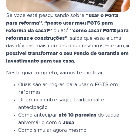
Se você está pesquisando sobre
“usar o FGTS
,
para reforma”
“posso usar meu FGTS para
ou até
reforma da casa?”
“como sacar FGTS para
, saiba que essa é uma
reformas e construções”
das dúvidas mais comuns dos brasileiros — e sim,
é
possível transformar o seu Fundo de Garantia em
.
investimento para sua casa
Neste guia completo, vamos te explicar:
Quais são as regras para usar o FGTS em
reformas
Diferença entre saque tradicional e
antecipação
Como antecipar
do saque-
até 10 parcelas
aniversário com o
Juca
Como simular agora mesmo