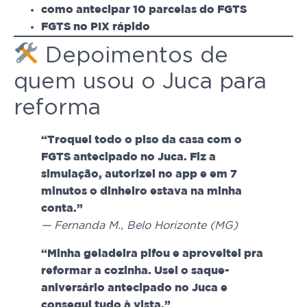
como antecipar 10 parcelas do FGTS
FGTS no PIX rápido
Depoimentos de
quem usou o Juca para
reforma
“Troquei todo o piso da casa com o
FGTS antecipado no Juca. Fiz a
simulação, autorizei no app e em 7
minutos o dinheiro estava na minha
conta.”
— Fernanda M., Belo Horizonte (MG)
“Minha geladeira pifou e aproveitei pra
reformar a cozinha. Usei o saque-
aniversário antecipado no Juca e
consegui tudo à vista.”