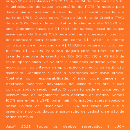
artigo 2º da Resolução CMN nº 3.954, de 24 de fevereiro de 2011.
A antecipação de saque aniversário do FGTS fornecida pelo
Juca é um empréstimo. A taxa de juros mensal cobrada é a
partir de 1,79%. O Juca cobra Taxa de Abertura de Crédito (TAC)
de até 20%. Custo Efetivo Total pode chegar a até 63,57% ao
ano. Cobramos taxas de R$ 0,64 por parcela anual de saque
aniversário FGTS e R$ 0,26 para efetivar a operação. Exemplo
de operação: para receber em conta R$ 1124,54, o cliente
contratará um empréstimo de R$ 1368,60 e pagará ao todo, em
10 anos, R$ 2021,99. Para isso, pagará juros de 1,79% ao mês,
taxa de abertura de crédito de 15% (R$ 205,29) e R$ 6,66 de
taxas operacionais. Os valores e condições poderão variar de
acordo com os critérios de aprovação de crédito da instituição
financeira. Condições sujeitas a alterações sem aviso prévio.
Contrate com responsabilidade. Cliente pode cancelar a
operação mediante devolução do dinheiro em até 7 dias
corridos após o recebimento. O Juca não pede e nunca pedirá
nenhum tipo de pagamento para abertura de crédito. Somos
100% aderentes à LGPD, para mais informações acesse abaixo a
nossa Política de Privacidade. * 95% dos casos em que o
preenchimento dos dados e aprovação de cadastro se dão de
forma contínua.
Juca® 2026, todos os direitos reservados | JUCA