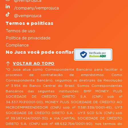
@vemprojuca
/company/vemprojuca
@vemprojuca
Termos e políticas
Termos de uso
Política de privacidade
Compliance
No Juca você pode confiar
VOLTAR AO TOPO
*O Juca atua como Correspondente Bancário para facilitar o
processo de contratação de empréstimos. Como
Correspondente Bancário, seguimos as diretrizes da Resolução
nº 3.954 do Banco Central do Brasil. Somos Correspondentes
Bancários das seguintes instituições: BMP MONEY PLUS
SOCIEDADE DE CRÉDITO DIRETO S.A. (CNPJ sob nº
34.337.707/0001-00), MONEY PLUS SOCIEDADE DE CRÉDITO AO
MICROEMPREENDEDOR (CNPJ sob nº 11.581.339/0001-45), UY3
SOCIEDADE DE CRÉDITO DIRETO S.A. – UY3 SCD S/A (CNPJ sob
nº 39.587.424/0001-30) e VIA CAPITAL SOCIEDADE DE CRÉDITO
DIRETO S.A. (CNPJ sob nº 48.632.754/0001-90), nos termos do