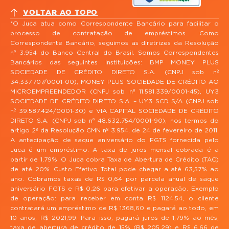
VOLTAR AO TOPO
*O Juca atua como Correspondente Bancário para facilitar o
processo de contratação de empréstimos. Como
Correspondente Bancário, seguimos as diretrizes da Resolução
nº 3.954 do Banco Central do Brasil. Somos Correspondentes
Bancários das seguintes instituições: BMP MONEY PLUS
SOCIEDADE DE CRÉDITO DIRETO S.A. (CNPJ sob nº
34.337.707/0001-00), MONEY PLUS SOCIEDADE DE CRÉDITO AO
MICROEMPREENDEDOR (CNPJ sob nº 11.581.339/0001-45), UY3
SOCIEDADE DE CRÉDITO DIRETO S.A. – UY3 SCD S/A (CNPJ sob
nº 39.587.424/0001-30) e VIA CAPITAL SOCIEDADE DE CRÉDITO
DIRETO S.A. (CNPJ sob nº 48.632.754/0001-90), nos termos do
artigo 2º da Resolução CMN nº 3.954, de 24 de fevereiro de 2011.
A antecipação de saque aniversário do FGTS fornecida pelo
Juca é um empréstimo. A taxa de juros mensal cobrada é a
partir de 1,79%. O Juca cobra Taxa de Abertura de Crédito (TAC)
de até 20%. Custo Efetivo Total pode chegar a até 63,57% ao
ano. Cobramos taxas de R$ 0,64 por parcela anual de saque
aniversário FGTS e R$ 0,26 para efetivar a operação. Exemplo
de operação: para receber em conta R$ 1124,54, o cliente
contratará um empréstimo de R$ 1368,60 e pagará ao todo, em
10 anos, R$ 2021,99. Para isso, pagará juros de 1,79% ao mês,
taxa de abertura de crédito de 15% (R$ 205,29) e R$ 6,66 de